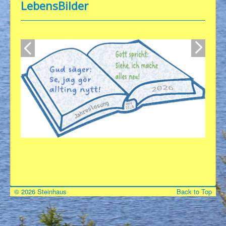
LebensBilder
Über uns
Wort & Sinn
FotoGen
TonArt
Kunterbunt
För våra vänner
Kontakt
Impressum/Datenschutz
© 2026 Steinhaus
Back to Top