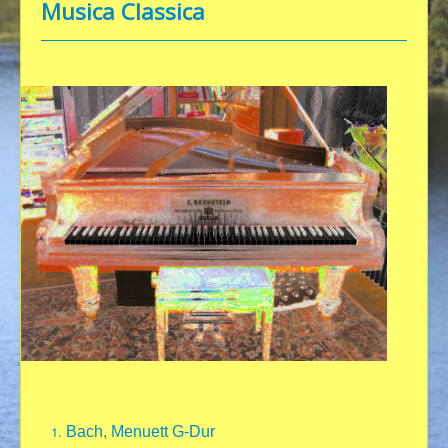
Musica Classica
Über uns
Wort & Sinn
FotoGen
TonArt
Kunterbunt
För våra vänner
Kontakt
Impressum/Datenschutz
Bach, Menuett G-Dur