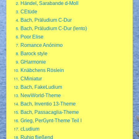
Händel, Sarabande d-Moll
CEtüde
Bach, Präludium C-Dur
Bach, Präludium C-Dur (lento)
Poor Elise
Romance Anónimo
Barock style
GHarmonie
Knäbchens Röslein
CMiniatur
Bach, FakeLudium
NewWorld-Theme
Bach, Inventio 13-Theme
Bach, Passacaglia-Theme
Grieg, PerGynt-Theme Teil I
cLudium
Ruhig fließend